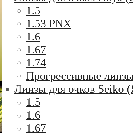
1.5
1.53 PNX
1.6
1.67
1.74
Прогрессивные линз
Линзы для очков Seiko 
1.5
1.6
1.67