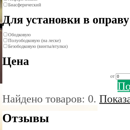
Биасферический
Для установки в оправу
Ободковую
Полуободковую (на леске)
Безободковую (винты/втулки)
Цена
от
По
Найдено товаров:
0
.
Показ
Отзывы