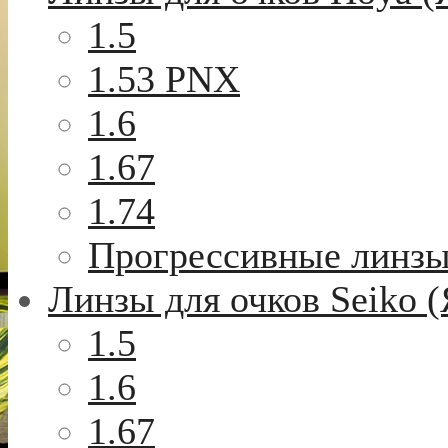
1.5
1.53 PNX
1.6
1.67
1.74
Прогрессивные линз
Линзы для очков Seiko 
1.5
1.6
1.67