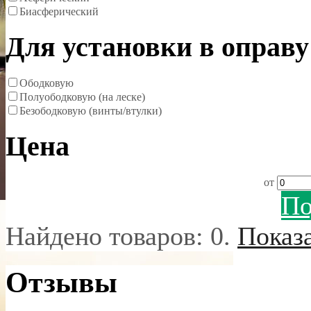
Биасферический
Для установки в оправу
Ободковую
Полуободковую (на леске)
Безободковую (винты/втулки)
Цена
от
По
Найдено товаров:
0
.
Показ
Отзывы