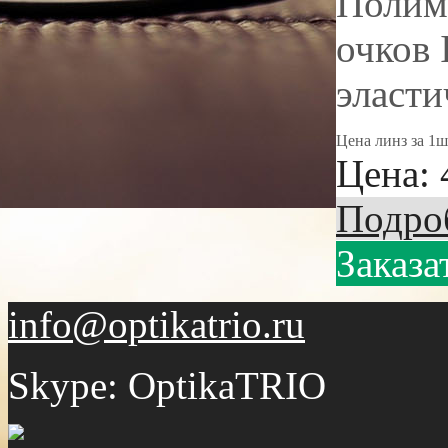
Полим
очков 
эласти
Цена линз за 1ш
Цена:
Подро
Заказа
info@optikatrio.ru
Skype: OptikaTRIO