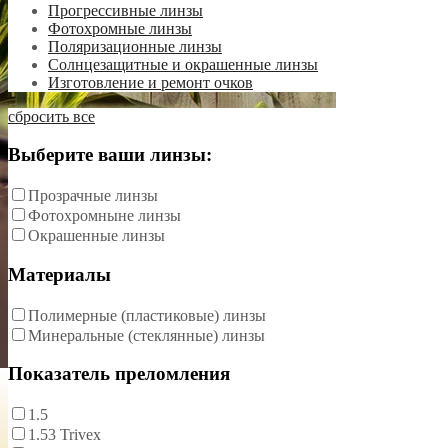
Прогрессивные линзы
Фотохромные линзы
Поляризационные линзы
Солнцезащитные и окрашенные линзы
Изготовление и ремонт очков
сбросить все
Выберите ваши линзы:
Прозрачные линзы
Фотохромныне линзы
Окрашенные линзы
Материалы
Полимерные (пластиковые) линзы
Минеральные (стеклянные) линзы
Показатель преломления
1.5
1.53 Trivex