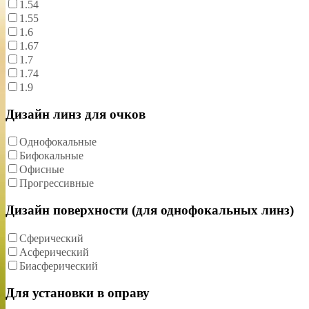
1.54
1.55
1.6
1.67
1.7
1.74
1.9
Дизайн линз для очков
Однофокальные
Бифокальные
Офисные
Прогрессивные
Дизайн поверхности (для однофокальных линз)
Сферический
Асферический
Биасферический
Для установки в оправу