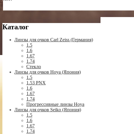
Каталог
Линзы для очков Carl Zeiss (Германия)
1.5
1.6
1.67
1.74
Стекло
Линзы для очков Hoya (Япония)
1.5
1.53 PNX
1.6
1.67
1.74
Прогрессивные линзы Hoya
Линзы для очков Seiko (Япония)
1.5
1.6
1.67
1.74