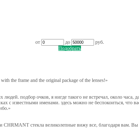
от
до
руб.
Подобрать
 with the frame and the original package of the lenses!»
юдей. подбор очков, я нигде такого не встречал, около часа, да и
иках с известными именами. здесь можно не беспокоиться, что ва
ибо.
»
и CHRMANT стекла великолепные вижу все, благодаря вам. Вы пр