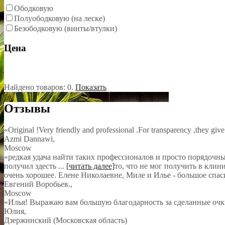
Ободковую
Полуободковую (на леске)
Безободковую (винты/втулки)
Цена
Найдено товаров:
0
.
Показать
Отзывы
«Original !Very friendly and professional .For transparency ,they give
Azmi Dannawi
,
Moscow
«редкая удача найти таких профессионалов и просто порядочных л
получил здесть
...
[читать далее]
то, что не мог получить в клин
очень хорошее. Елене Николаевне, Миле и Илье - большое спас
Евгений Воробьев.
,
Moscow
«Илья! Выражаю вам большую благодарность за сделанные очк
Юлия
,
Дзержинский (Московская область)