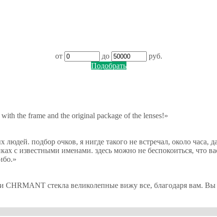
от
до
руб.
Подобрать
 with the frame and the original package of the lenses!»
юдей. подбор очков, я нигде такого не встречал, около часа, да и
иках с известными именами. здесь можно не беспокоиться, что ва
ибо.
»
и CHRMANT стекла великолепные вижу все, благодаря вам. Вы пр