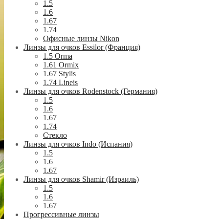
1.5
1.6
1.67
1.74
Офисные линзы Nikon
Линзы для очков Essilor (Франция)
1.5 Orma
1.61 Ormix
1.67 Stylis
1.74 Lineis
Линзы для очков Rodenstock (Германия)
1.5
1.6
1.67
1.74
Стекло
Линзы для очков Indo (Испания)
1.5
1.6
1.67
Линзы для очков Shamir (Израиль)
1.5
1.6
1.67
Прогрессивные линзы