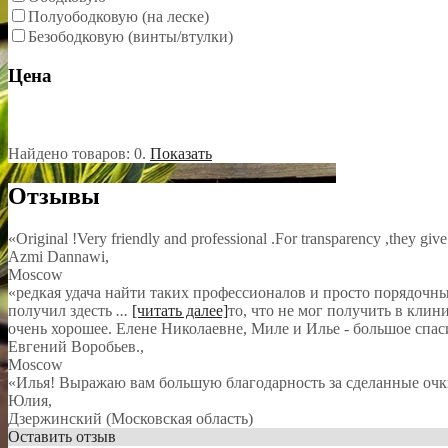
Полуободковую (на леске)
Безободковую (винты/втулки)
Цена
Найдено товаров:
0
.
Показать
Отзывы
«Original !Very friendly and professional .For transparency ,they give
Azmi Dannawi
,
Moscow
«редкая удача найти таких профессионалов и просто порядочных л
получил здесть
...
[читать далее]
то, что не мог получить в клин
очень хорошее. Елене Николаевне, Миле и Илье - большое спас
Евгений Воробьев.
,
Moscow
«Илья! Выражаю вам большую благодарность за сделанные очк
Юлия
,
Дзержинский (Московская область)
Оставить отзыв