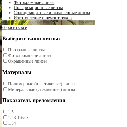
Фотохромные линзы
Поляризационные линзы
Солнцезащитные и окрашенные линзы
Изготовление и ремонт очков
сбросить все
Выберите ваши линзы:
Прозрачные линзы
Фотохромныне линзы
Окрашенные линзы
Материалы
Полимерные (пластиковые) линзы
Минеральные (стеклянные) линзы
Показатель преломления
1.5
1.53 Trivex
1.54