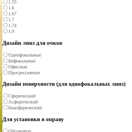
1.55
1.6
1.67
1.7
1.74
1.9
Дизайн линз для очков
Однофокальные
Бифокальные
Офисные
Прогрессивные
Дизайн поверхности (для однофокальных линз)
Сферический
Асферический
Биасферический
Для установки в оправу
Ободковую