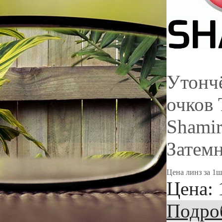
Утонч
очков 
Shamir
Затемн
Цена линз за 1ш
Цена:
Подро