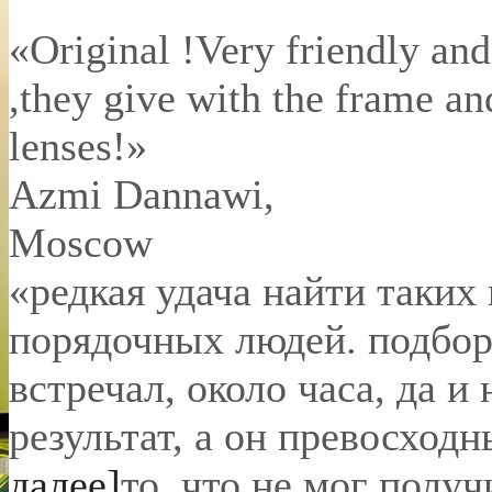
«Original !Very friendly and
,they give with the frame an
lenses!»
Azmi Dannawi
,
Moscow
«редкая удача найти таких
порядочных людей. подбор 
встречал, около часа, да и 
результат, а он превосход
далее]
то, что не мог полу