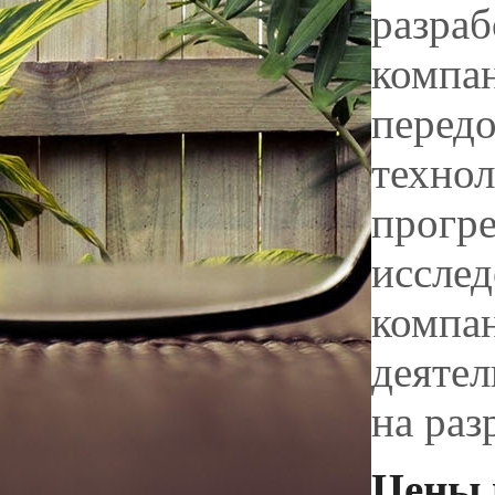
разраб
компа
передо
технол
прогре
исслед
компан
деятел
на раз
Цены 