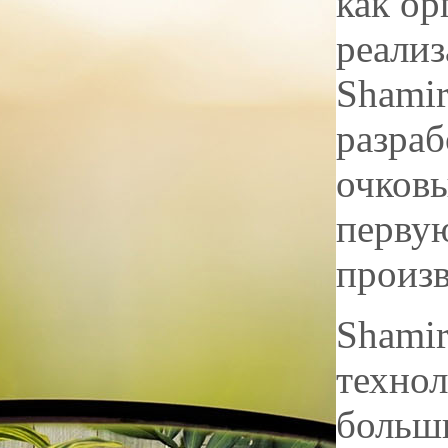
как ор
реали
Shamir
разра
очковы
перву
произв
Shami
технол
больш