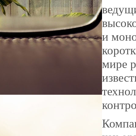
ведущ
высок
и моно
коротк
мире р
извес
технол
контро
Компан