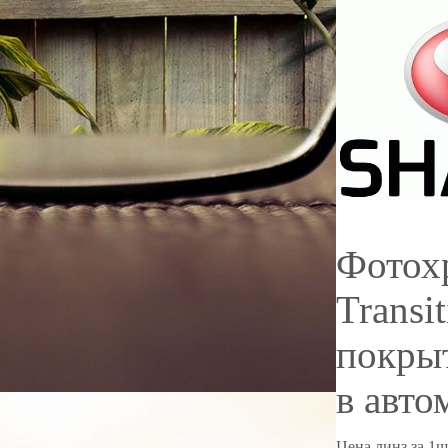
Фотох
Transi
покры
в авто
Цена линз за 1ш