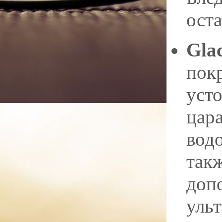
ост
Gla
пок
уст
цара
вод
такж
доп
уль