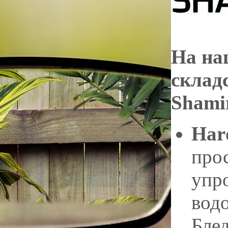
.
На на
склад
Shami
Har
про
упр
вод
Бле