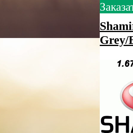
Заказа
Shamir
Grey/