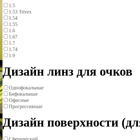
1.5
1.53 Trivex
1.54
1.55
1.6
1.67
1.7
1.74
1.9
Дизайн линз для очков
Однофокальные
Бифокальные
Офисные
Прогрессивные
Дизайн поверхности (д
Сферический