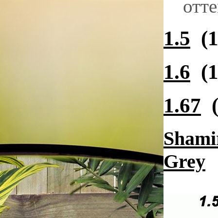
отте
1.5
(1
1.6
(1
1.67
(
Shamir
Grey