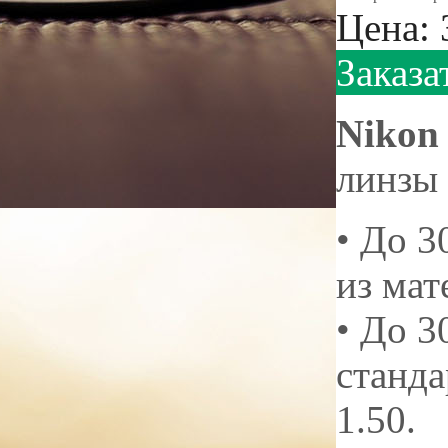
Цена:
Заказа
Nikon 
линзы
• До 3
из мат
• До 3
станда
1.50.