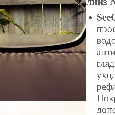
линз N
See
про
вод
анти
глад
ухо
реф
Пок
доп