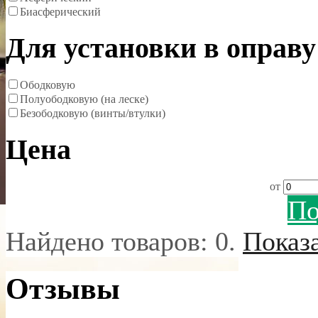
Биасферический
Для установки в оправу
Ободковую
Полуободковую (на леске)
Безободковую (винты/втулки)
Цена
от
По
Найдено товаров:
0
.
Показ
Отзывы