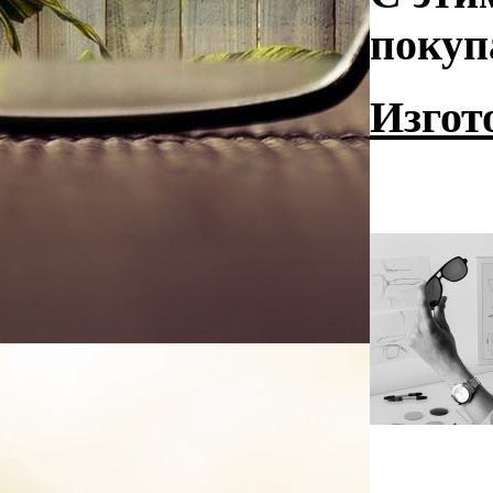
покуп
Изгот