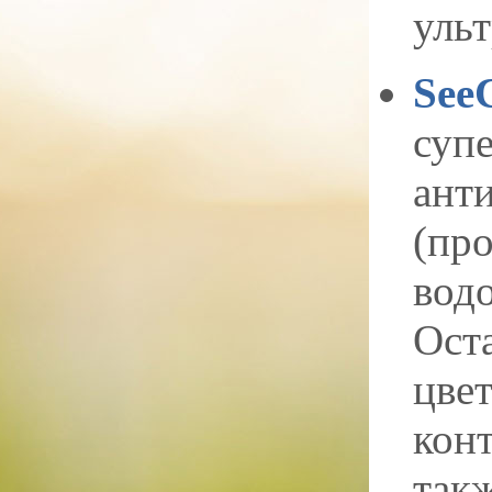
уль
See
суп
ант
(пр
водо
Ост
цве
конт
такж