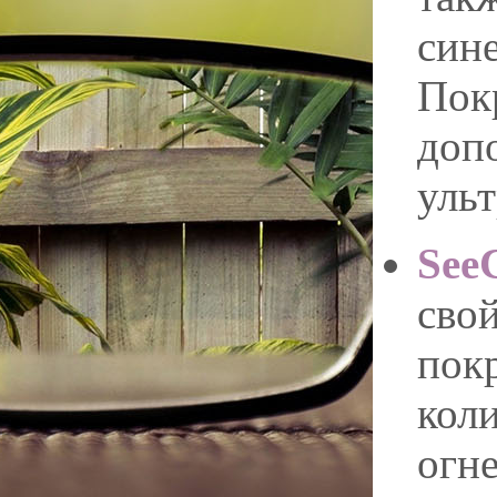
син
Пок
доп
уль
See
сво
пок
кол
огне