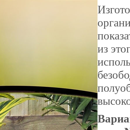
Изгото
орган
показ
из это
исполь
безобо
полуоб
высоко
Вариа