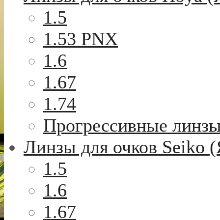
1.5
1.53 PNX
1.6
1.67
1.74
Прогрессивные линз
Линзы для очков Seiko 
1.5
1.6
1.67