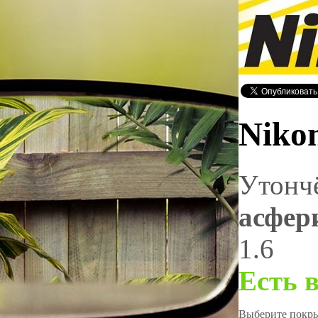
Nikon
Утонч
асфер
1.6
Есть 
Выберите покрыт