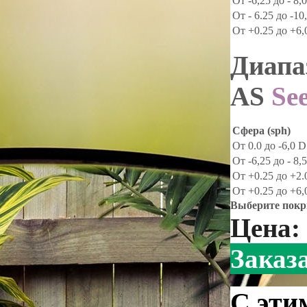
От -6,25 до - 8,
От - 6.25 до -10
От +0.25 до +6,
Диапа
AS
Se
Сфера (sph)
От 0.0 до -6,0 D
От -6,25 до - 8,
От +0.25 до +2.
От +0.25 до +6,
Выберите покры
Цена:
Заказ
С эти