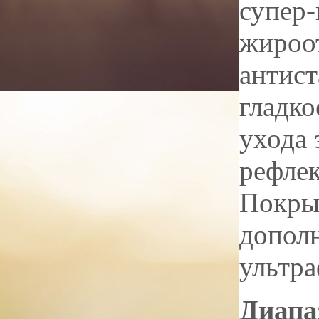
супер-
жироо
антист
гладко
ухода 
рефлек
Покры
допол
ультра
Диапа