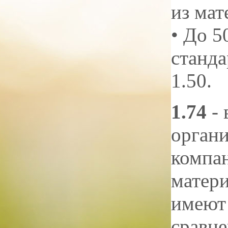
из мат
• До 5
станда
1.50.
1.74
- 
органи
компан
матери
имеют
сравн