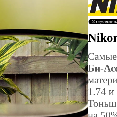
Niko
Самые 
Би-Ас
матери
1.74 и
Тоньше
на 50