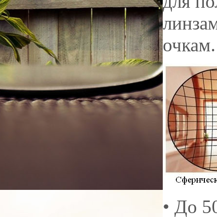
для по
линзам
очкам.
• До 5