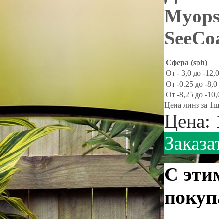
Myops
SeeCo
Сфера (sph)
От - 3,0 до -12,
От -0.25 до -8,0
От -8,25 до -10,
Цена линз за 1ш
Цена:
Заказа
С эти
покуп