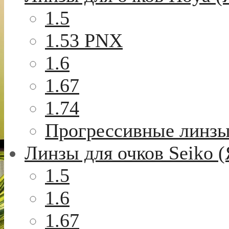
1.5
1.53 PNX
1.6
1.67
1.74
Прогрессивные линз
Линзы для очков Seiko 
1.5
1.6
1.67