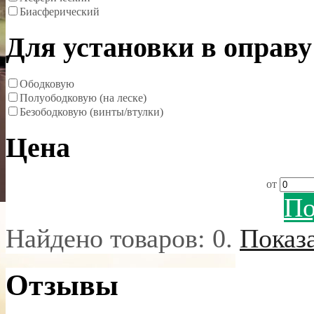
Биасферический
Для установки в оправу
Ободковую
Полуободковую (на леске)
Безободковую (винты/втулки)
Цена
от
По
Найдено товаров:
0
.
Показ
Отзывы