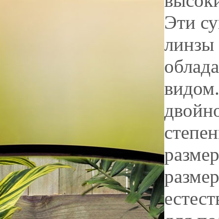
высоки
Эти с
линзы 
облад
видом.
двойн
степе
разме
размер
естес