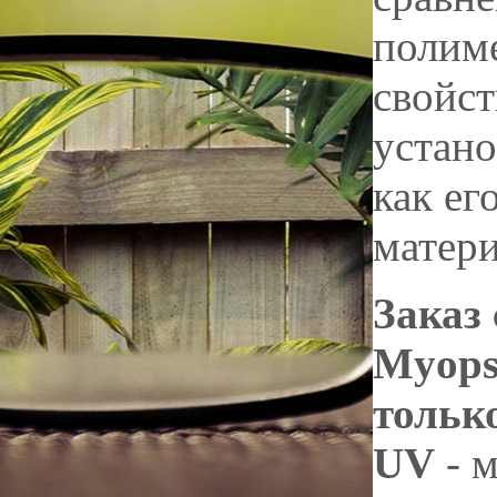
полим
свойст
устано
как ег
матери
Заказ
Myops
тольк
UV
- 