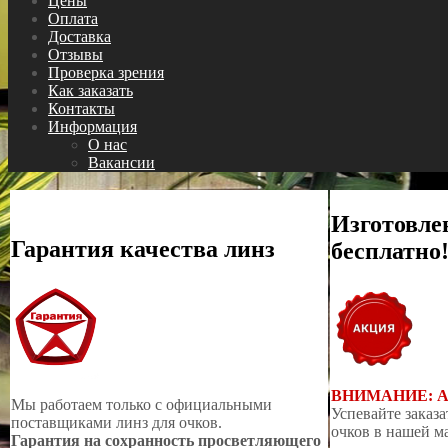
Цены
Оплата
Доставка
Отзывы
Проверка зрения
Как заказать
Контакты
Информация
О нас
Вакансии
Изготовле
Гарантия качества линз
бесплатно
ВНИМАНИЕ: 
Мы работаем только с официальными
Успевайте заказа
поставщиками линз для очков.
очков в нашей м
Гарантия на сохранность просветляющего