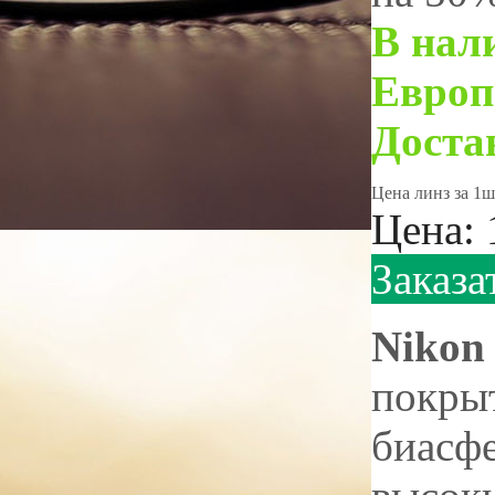
В нал
Европ
Доста
Цена линз за 1ш
Цена:
Заказа
Nikon
покрыт
биасф