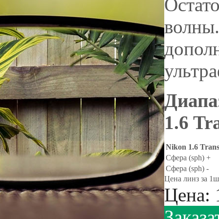
Остато
волны.
допол
ультра
Диапа
1.6 Tr
Nikon 1.6 Trans
Сфера (sph) +
Сфера (sph) -
Цена линз за 1ш
Цена:
Заказа