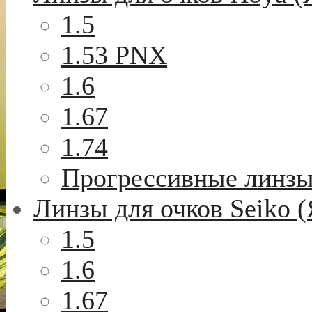
1.5
1.53 PNX
1.6
1.67
1.74
Прогрессивные линз
Линзы для очков Seiko 
1.5
1.6
1.67