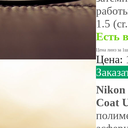
работы
1.5 (c
Есть 
Цена линз за 1ш
Цена:
Заказа
Nikon 
Coat 
полим