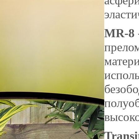
асфери
эласти
MR-8
прело
матери
исполь
безобо
полуоб
высоко
Transi