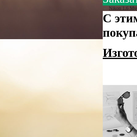
←
Nikon 1.6 My
С эти
покуп
Изгот