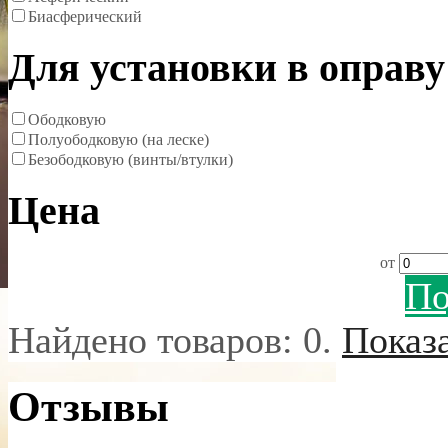
Биасферический
Для установки в оправу
Ободковую
Полуободковую (на леске)
Безободковую (винты/втулки)
Цена
от
По
Найдено товаров:
0
.
Показ
Отзывы