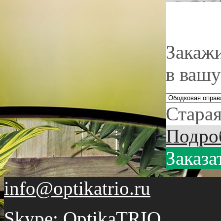
Закажи
в вашу
Старая
Подро
Заказа
info@optikatrio.ru
Skype: OptikaTRIO