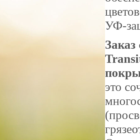
цветов
УФ-за
Заказ 
Transi
покры
это со
много
(просв
грязео