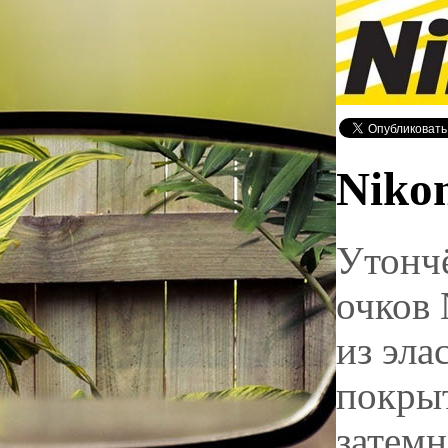
Nikon
Утонч
очков 
из эла
покры
затемн