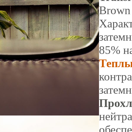
Brown 
Характ
затемн
85% на
Теплы
контра
затемн
Прохл
нейтр
обеспе