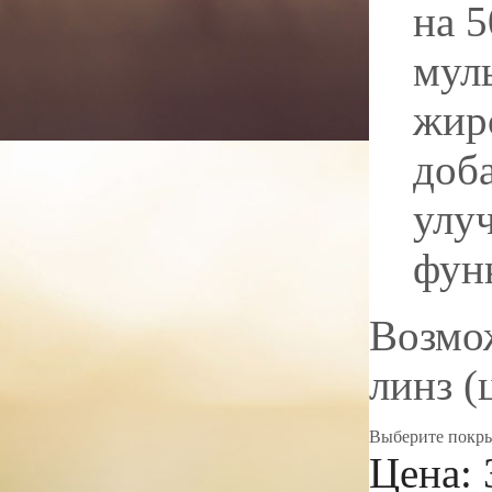
на 
мул
жир
доб
улу
фун
Возмож
линз (
Выберите покрыт
Цена: