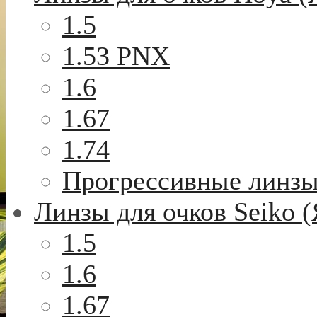
1.5
1.53 PNX
1.6
1.67
1.74
Прогрессивные линз
Линзы для очков Seiko 
1.5
1.6
1.67