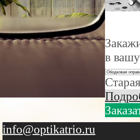
Закажи
в вашу
Старая
Подро
Заказа
info@optikatrio.ru