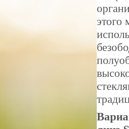
органи
этого 
исполь
безобо
полуоб
высоко
стекля
традиц
Вариа