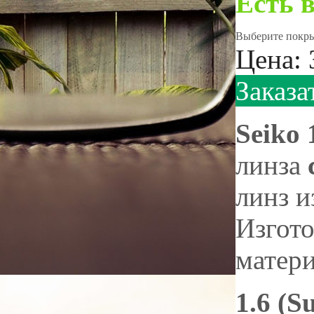
Есть 
Выберите покрыт
Цена:
Заказа
Seiko 
линза
линз и
Изгото
матери
1.6 (S