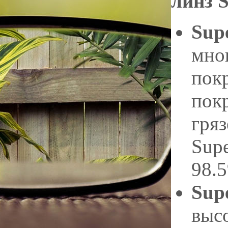
линз S
Sup
мно
пок
пок
гря
Supe
98.
Sup
выс