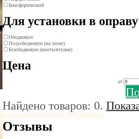
Биасферический
Для установки в оправу
Ободковую
Полуободковую (на леске)
Безободковую (винты/втулки)
Цена
от
По
Найдено товаров:
0
.
Показ
Отзывы