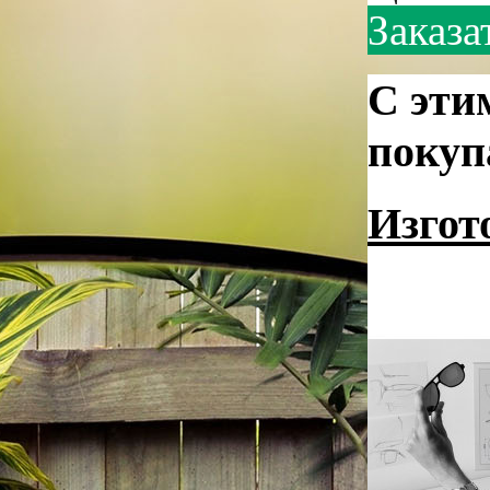
Заказа
С эти
покуп
Изгот