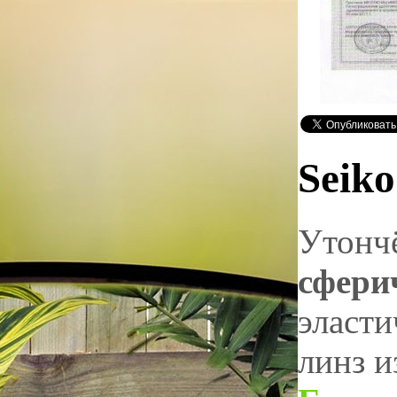
Seiko
Утончё
сфери
эласти
линз и