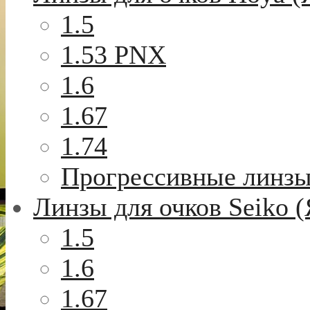
1.5
1.53 PNX
1.6
1.67
1.74
Прогрессивные линз
Линзы для очков Seiko 
1.5
1.6
1.67