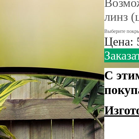
Возмож
линз (
Выберите покрыт
Цена:
Заказа
С эти
покуп
Изгот