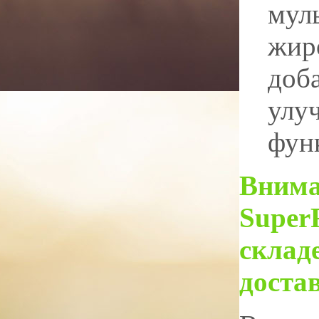
мул
жир
доб
улу
фун
Внима
SuperR
склад
достав