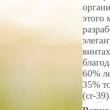
органи
этого 
разраб
элеган
винтах
благод
60% ле
35% т
(cr-39)