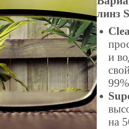
Вариа
линз S
Cle
про
и в
сво
99%
Sup
выс
на 