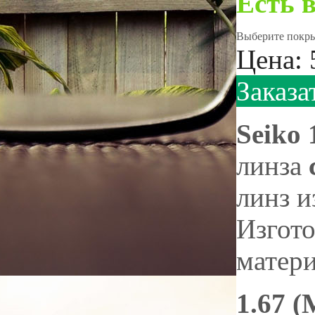
Есть 
Выберите покрыт
Цена:
Заказа
Seiko 
линза
линз и
Изгото
матер
1.67 (