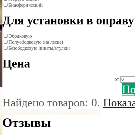
Биасферический
Для установки в оправу
Ободковую
Полуободковую (на леске)
Безободковую (винты/втулки)
Цена
от
По
Найдено товаров:
0
.
Показ
Отзывы