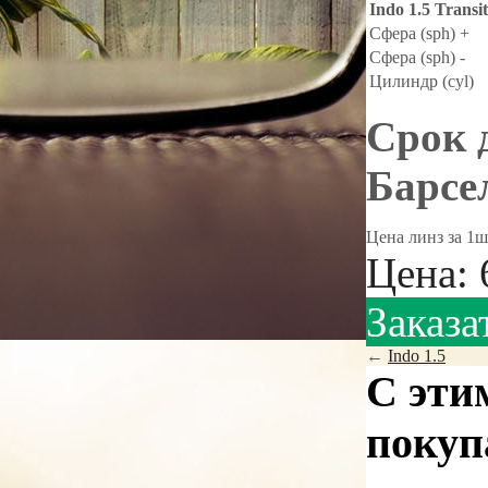
Indo 1.5 Transi
Сфера (sph) +
Сфера (sph) -
Цилиндр (cyl)
Срок 
Барсел
Цена линз за 1ш
Цена:
Заказа
←
Indo 1.5
С эти
покуп