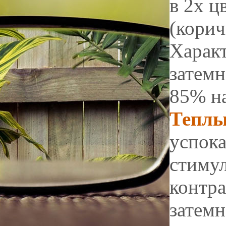
в 2х ц
(корич
Характ
затемн
85% на
Теплы
успок
стиму
контра
затемн