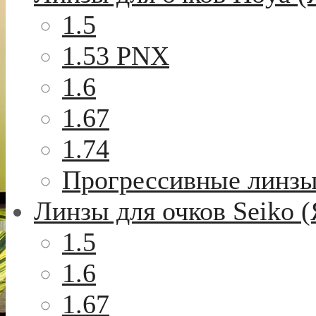
1.5
1.53 PNX
1.6
1.67
1.74
Прогрессивные линз
Линзы для очков Seiko 
1.5
1.6
1.67