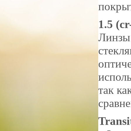
покрыт
1.5 (cr
Линзы 
стекл
оптиче
исполь
так ка
сравне
Transi