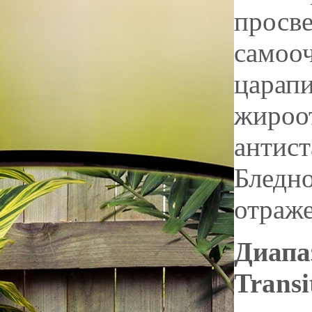
просв
самооч
царапи
жироо
антист
Бледно
отраже
Диапа
Transi