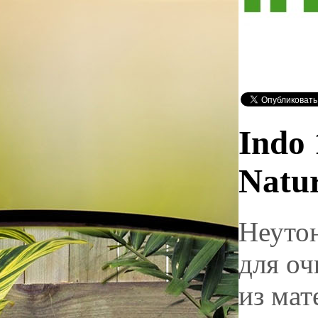
Indo 
Natur
Неуто
для оч
из мат