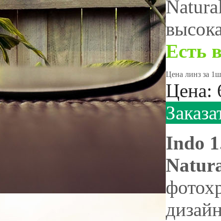
Natura
высока
Есть 
Цена линз за 1ш
Цена:
Заказа
Indo 1
Natura
фотохр
дизайн