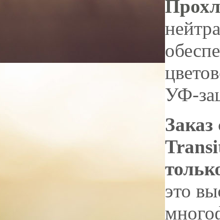
Прохл
нейтр
обеспе
цветов
УФ-за
Заказ 
Transi
тольк
это вы
много