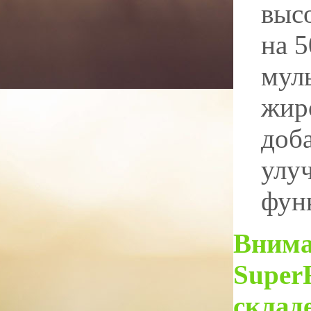
выс
на 
мул
жир
доб
улу
фун
Внима
SuperR
склад