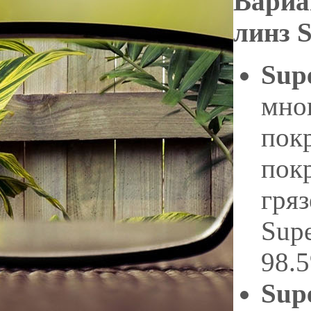
Вариа
линз S
Sup
мно
пок
пок
гря
Supe
98.
Sup