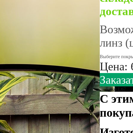
достав
Возмож
линз (
Выберите покрыт
Цена:
Заказа
←
Seiko 1.67
С эти
покуп
Изгот