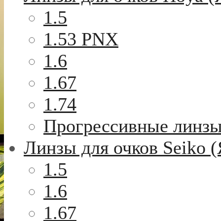
1.5
1.53 PNX
1.6
1.67
1.74
Прогрессивные линз
Линзы для очков Seiko 
1.5
1.6
1.67