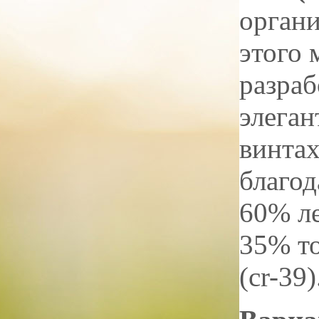
органи
этого 
разраб
элеган
винтах
благод
60% ле
35% т
(cr-39)