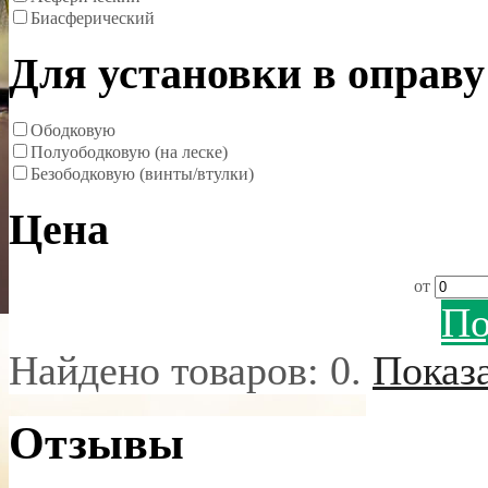
Биасферический
Для установки в оправу
Ободковую
Полуободковую (на леске)
Безободковую (винты/втулки)
Цена
от
По
Найдено товаров:
0
.
Показ
Отзывы