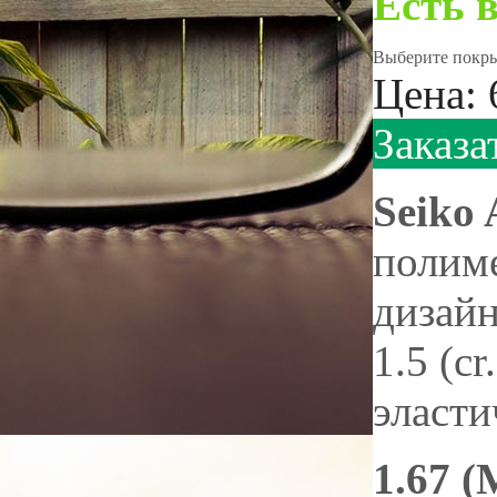
Есть 
Выберите покрыт
Цена:
Заказа
Seiko 
полим
дизайн
1.5 (c
эласти
1.67 (