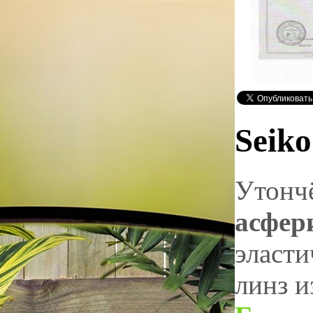
Seiko
Утончё
асфер
эласти
линз и