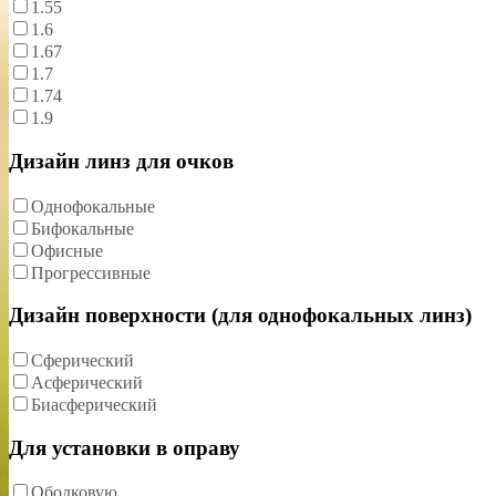
1.55
1.6
1.67
1.7
1.74
1.9
Дизайн линз для очков
Однофокальные
Бифокальные
Офисные
Прогрессивные
Дизайн поверхности (для однофокальных линз)
Сферический
Асферический
Биасферический
Для установки в оправу
Ободковую