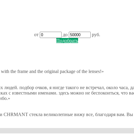
от
до
руб.
Подобрать
 with the frame and the original package of the lenses!»
юдей. подбор очков, я нигде такого не встречал, около часа, да и
иках с известными именами. здесь можно не беспокоиться, что ва
ибо.
»
и CHRMANT стекла великолепные вижу все, благодаря вам. Вы пр