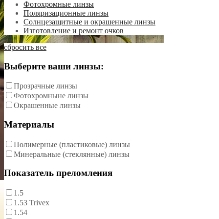
Фотохромные линзы
Поляризационные линзы
Солнцезащитные и окрашенные линзы
Изготовление и ремонт очков
сбросить все
Выберите ваши линзы:
Прозрачные линзы
Фотохромныне линзы
Окрашенные линзы
Материалы
Полимерные (пластиковые) линзы
Минеральные (стеклянные) линзы
Показатель преломления
1.5
1.53 Trivex
1.54