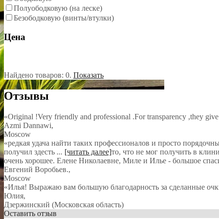
Полуободковую (на леске)
Безободковую (винты/втулки)
Цена
Найдено товаров:
0
.
Показать
Отзывы
«Original !Very friendly and professional .For transparency ,they give
Azmi Dannawi
,
Moscow
«редкая удача найти таких профессионалов и просто порядочных л
получил здесть
...
[читать далее]
то, что не мог получить в клин
очень хорошее. Елене Николаевне, Миле и Илье - большое спас
Евгений Воробьев.
,
Moscow
«Илья! Выражаю вам большую благодарность за сделанные очк
Юлия
,
Дзержинский (Московская область)
Оставить отзыв