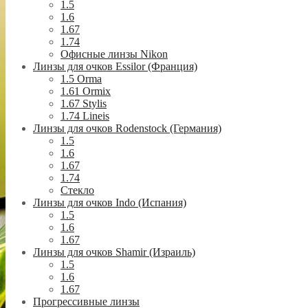
1.5
1.6
1.67
1.74
Офисные линзы Nikon
Линзы для очков Essilor (Франция)
1.5 Orma
1.61 Ormix
1.67 Stylis
1.74 Lineis
Линзы для очков Rodenstock (Германия)
1.5
1.6
1.67
1.74
Стекло
Линзы для очков Indo (Испания)
1.5
1.6
1.67
Линзы для очков Shamir (Израиль)
1.5
1.6
1.67
Прогрессивные линзы