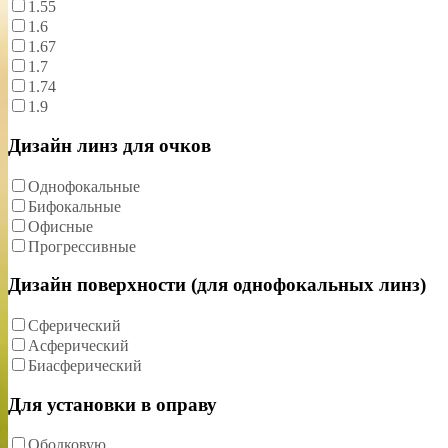
1.55
1.6
1.67
1.7
1.74
1.9
Дизайн линз для очков
Однофокальные
Бифокальные
Офисные
Прогрессивные
Дизайн поверхности (для однофокальных линз)
Сферический
Асферический
Биасферический
Для установки в оправу
Ободковую