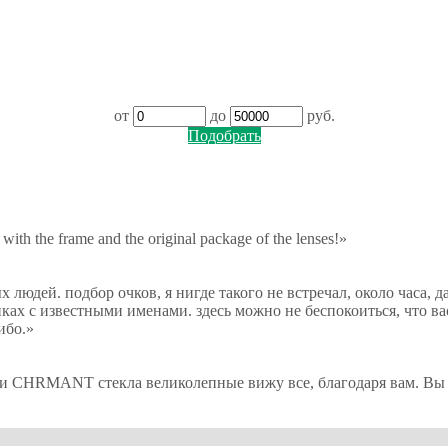
от
до
руб.
Подобрать
 with the frame and the original package of the lenses!»
юдей. подбор очков, я нигде такого не встречал, около часа, да и
иках с известными именами. здесь можно не беспокоиться, что ва
ибо.
»
и CHRMANT стекла великолепные вижу все, благодаря вам. Вы пр