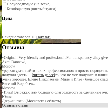
Полуободковую (на леске)
Безободковую (винты/втулки)
Цена
Найдено товаров:
0
.
Показать
Отзывы
«Original !Very friendly and professional .For transparency ,they give
Azmi Dannawi
,
Moscow
«редкая удача найти таких профессионалов и просто порядочных л
получил здесть
...
[читать далее]
то, что не мог получить в клин
очень хорошее. Елене Николаевне, Миле и Илье - большое спас
Евгений Воробьев.
,
Moscow
«Илья! Выражаю вам большую благодарность за сделанные очк
Юлия
,
Дзержинский (Московская область)
Оставить отзыв