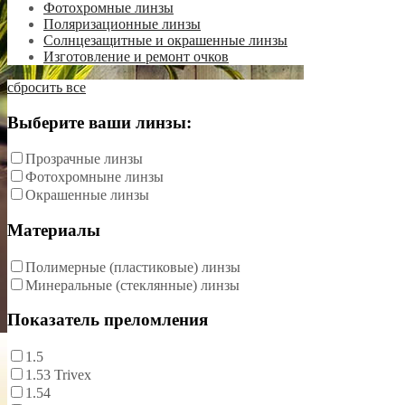
Фотохромные линзы
Поляризационные линзы
Солнцезащитные и окрашенные линзы
Изготовление и ремонт очков
сбросить все
Выберите ваши линзы:
Прозрачные линзы
Фотохромныне линзы
Окрашенные линзы
Материалы
Полимерные (пластиковые) линзы
Минеральные (стеклянные) линзы
Показатель преломления
1.5
1.53 Trivex
1.54