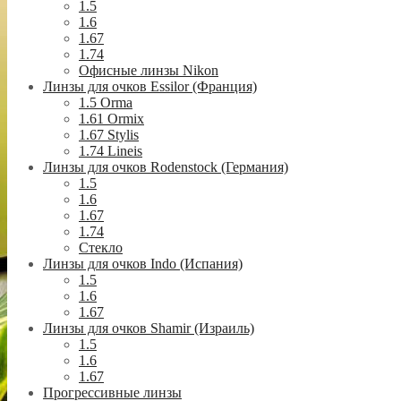
1.5
1.6
1.67
1.74
Офисные линзы Nikon
Линзы для очков Essilor (Франция)
1.5 Orma
1.61 Ormix
1.67 Stylis
1.74 Lineis
Линзы для очков Rodenstock (Германия)
1.5
1.6
1.67
1.74
Стекло
Линзы для очков Indo (Испания)
1.5
1.6
1.67
Линзы для очков Shamir (Израиль)
1.5
1.6
1.67
Прогрессивные линзы