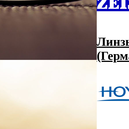
Линзы
(Герм