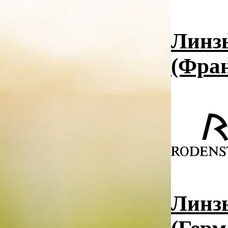
Линзы
(Фра
Линзы