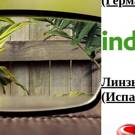
(Герм
Линзы
(Испа