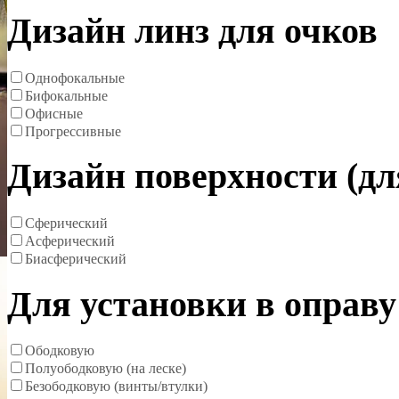
Дизайн линз для очков
Однофокальные
Бифокальные
Офисные
Прогрессивные
Дизайн поверхности (д
Сферический
Асферический
Биасферический
Для установки в оправу
Ободковую
Полуободковую (на леске)
Безободковую (винты/втулки)