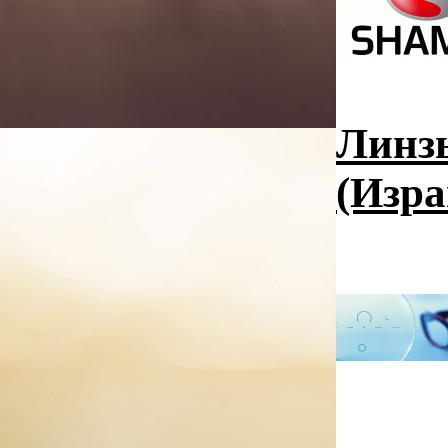
Линзы
(Изра