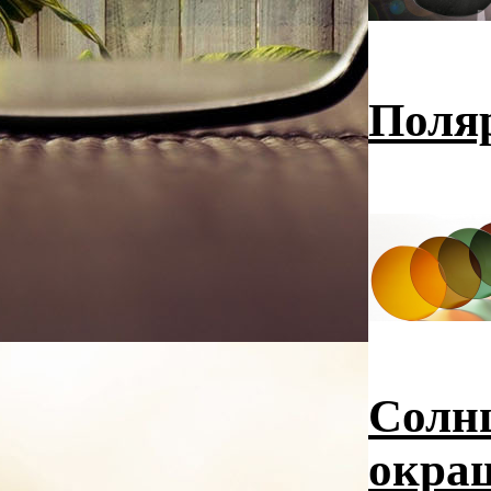
Поля
Солн
окра