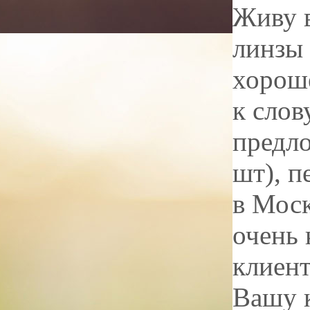
Живу в
линзы 
хороше
к слов
предло
шт), п
в Моск
очень 
клиент
Вашу 