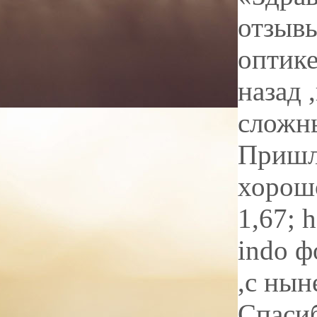
отзывы
оптике
назад 
сложны
Пришл
хорош
1,67; 
indo ф
,с ны
Спасиб