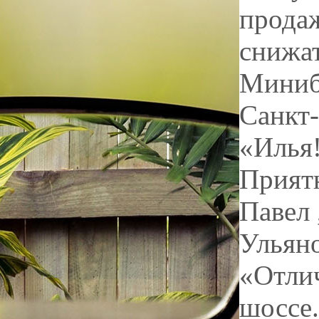
продаж
снижат
Миниб
Санкт
«Илья!
Приятн
Павел
Ульян
«Отли
шоссе.