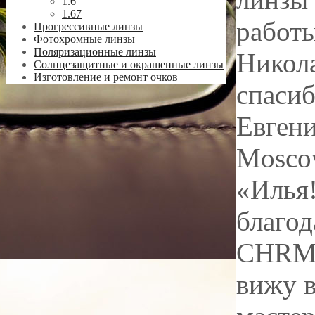
1.6
1.67
работы
Прогрессивные линзы
Фотохромные линзы
Поляризационные линзы
Никола
Солнцезащитные и окрашенные линзы
Изготовление и ремонт очков
спасиб
Евгени
Mosc
«Илья
благод
CHRMA
вижу в