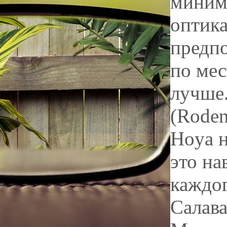
миниму
оптика
предпо
по мес
лучше.
(Roden
Hoya н
это на
каждог
Салава