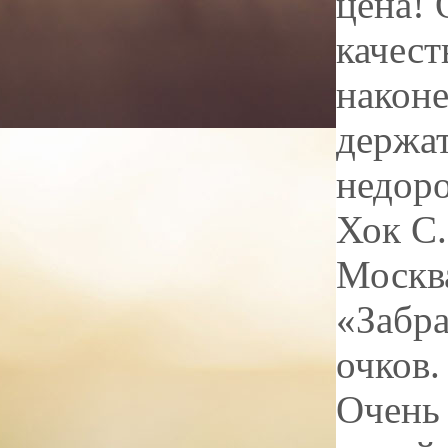
цена! 
качест
наконе
держат
недоро
Хок С
Москв
«Забра
очков.
Очень 