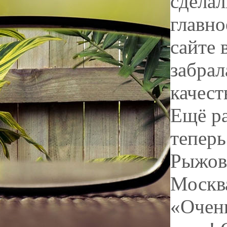
сделал
главно
сайте 
забрал
качес
Ещё ра
теперь
Рыжов
Москв
«Очень