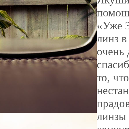
помощ
«Уже 3
линз в
очень 
спасиб
то, чт
нестан
прадов
линзы 