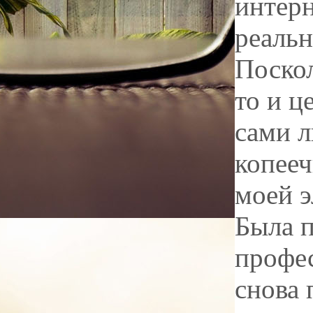
интерн
реальн
Поскол
то и ц
сами л
копееч
моей э
Была п
профес
снова