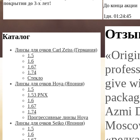
покрытия до 3-х лет!
До конца акции
1дн.
01:24:43
Отзы
Каталог
Линзы для очков Carl Zeiss (Германия)
«Origi
1.5
1.6
profess
1.67
1.74
Стекло
give wi
Линзы для очков Hoya (Япония)
1.5
package
1.53 PNX
1.6
1.67
Azmi 
1.74
Прогрессивные линзы Hoya
Mosc
Линзы для очков Seiko (Япония)
1.5
1.6
«редка
1.67