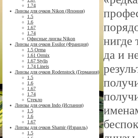
1.74
профе
Линзы для очков Nikon (Япония)
1.5
1.6
порядо
1.67
1.74
нигде 
Офисные линзы Nikon
Линзы для очков Essilor (Франция)
1.5 Orma
да и н
1.61 Ormix
1.67 Stylis
резуль
1.74 Lineis
Линзы для очков Rodenstock (Германия)
1.5
получи
1.6
1.67
получи
1.74
Стекло
Линзы для очков Indo (Испания)
именам
1.5
1.6
беспок
1.67
Линзы для очков Shamir (Израиль)
1.5
линзы 