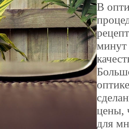
В опти
процед
рецепт
минут 
качест
Большо
оптике
сделан
цены, 
для мн