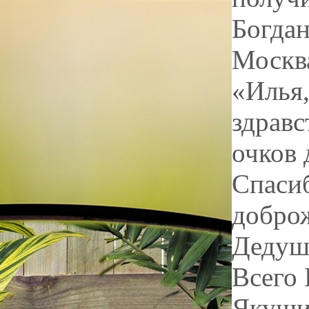
Богда
Москв
«Илья,
здравс
очков 
Спасиб
добро
Дедушк
Всего
Якуши