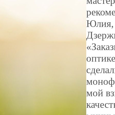
мастер
рекоме
Юлия
,
Дзержи
«Заказ
оптике
сделал
монофо
мой вз
качес