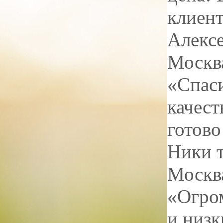
клиент
Алекс
Москв
«Спаси
качест
готово
Ники 
Москв
«Огром
и низк