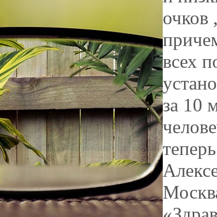
очков 
причем
всех п
устано
за 10 
челове
теперь
Алекс
Москв
«Здрав