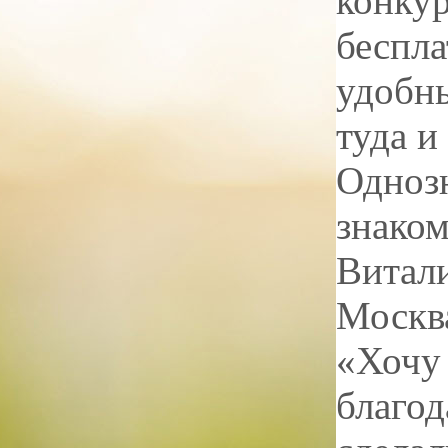
конкур
беспла
удобны
туда и
Однозн
знаком
Витал
Москв
«Хочу
благод