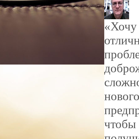
«Хочу 
отличн
пробле
доброж
сложно
нового
предпр
чтобы 
получ