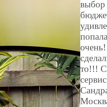
выбор 
бюдже
удивле
попала
очень!
сделал
то!!! 
сервис
Сандр
Москв