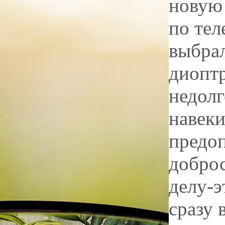
новую 
по тел
выбрал
диоптр
недолг
навеки
предоп
доброс
делу-э
сразу 