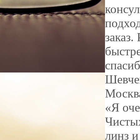
консул
подхо
заказ.
быстре
спасиб
Шевче
Москв
«Я оче
Чистых
линз и