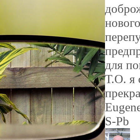
доброж
новог
перепу
предп
для по
Т.О. я
прекр
Eugen
S-Pb