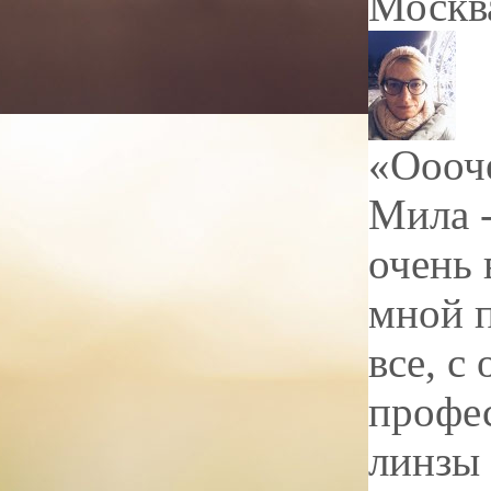
Москв
«Оооче
Мила -
очень 
мной п
все, с
профе
линзы 