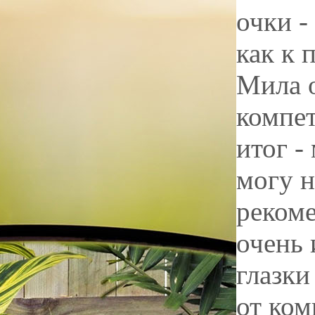
очки -
как к 
Мила о
компет
итог -
могу н
рекоме
очень 
глазки
от ком