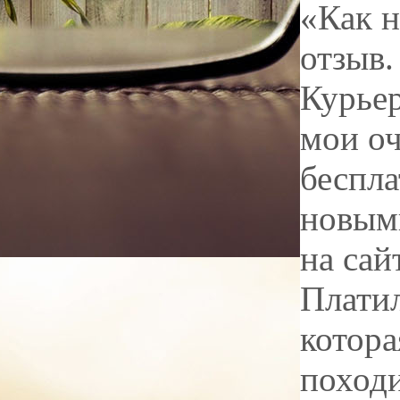
«Как н
отзыв.
Курьер
мои оч
беспла
новыми
на сай
Платил
котора
походи