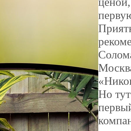
ценой,
первую
Приятн
рекоме
Солом
Москв
«Никог
Но тут
первый
компан