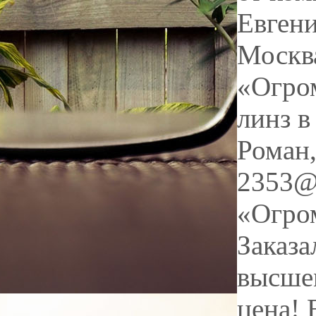
Евген
Москв
«Огром
линз в
Роман
2353@
«Огром
Заказа
высшем
цена! 