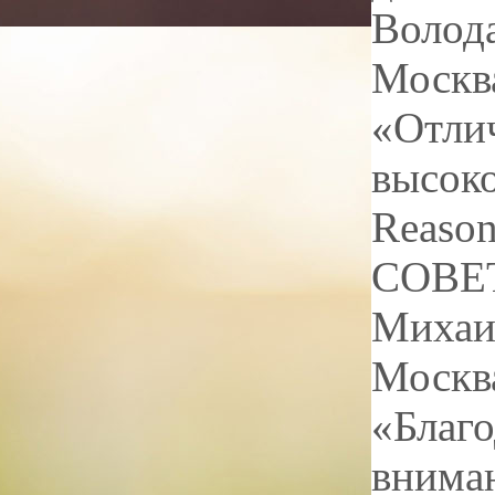
Волод
Москв
«Отли
высок
Reason
СОВЕТ
Михаи
Москв
«Благо
вниман