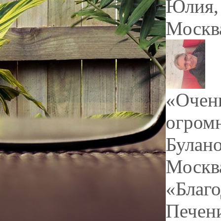
Юлия
,
Москв
«Очень
огромн
Булан
Москв
«Благо
Печен