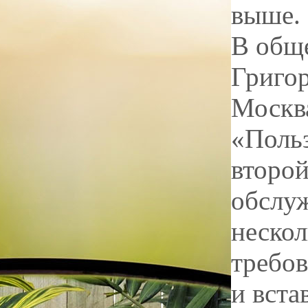
выше. 
В обще
Григо
Москв
«Польз
второй
обслуж
нескол
требов
и вста