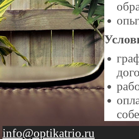
обр
опы
Услов
граф
дог
рабо
опла
соб
info@optikatrio.ru