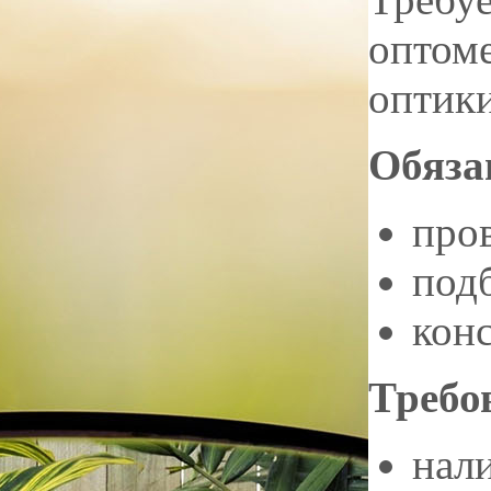
оптоме
оптик
Обяза
про
под
кон
Требо
нал