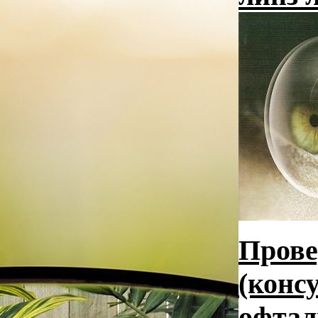
Прове
(конс
офтал